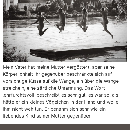
Mein Vater hat meine Mutter vergöttert, aber seine
Körperlichkeit ihr gegenüber beschränkte sich auf
vorsichtige Küsse auf die Wange, ein über die Wange
streicheln, eine zärtliche Umarmung. Das Wort
‚ehrfurchtsvoll‘ beschreibt es sehr gut, es war so, als
hätte er ein kleines Vögelchen in der Hand und wolle
ihm nicht weh tun. Er benahm sich sehr wie ein
liebendes Kind seiner Mutter gegenüber.