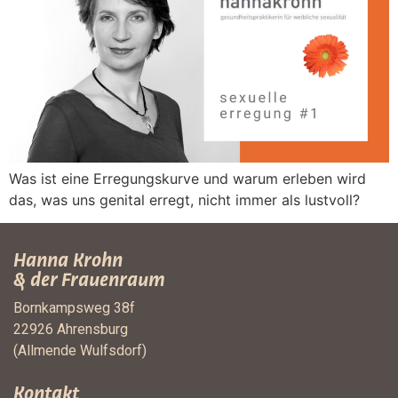
Was ist eine Erregungskurve und warum erleben wird
das, was uns genital erregt, nicht immer als lustvoll?
Hanna Krohn
& der Frauenraum
Bornkampsweg 38f
22926 Ahrensburg
(Allmende Wulfsdorf)
Kontakt