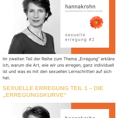
Im zweiten Teil der Reihe zum Thema „Erregung“ erkläre
ich, warum die Art, wie wir uns erregen, ganz individuell
ist und was es mit den sexuellen Lernschritten auf sich
hat.
SEXUELLE ERREGUNG TEIL 1 – DIE
„ERREGUNGSKURVE“