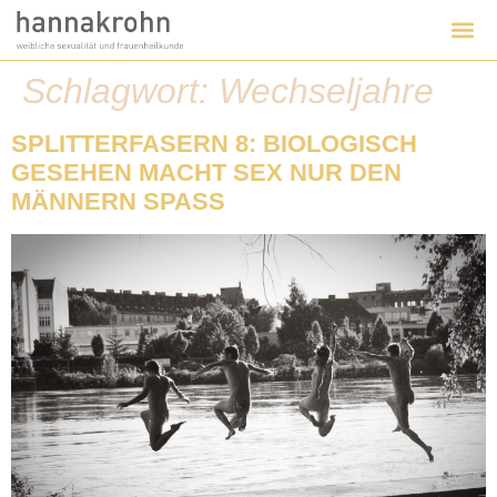
Schlagwort:
Wechseljahre
SPLITTERFASERN 8: BIOLOGISCH
GESEHEN MACHT SEX NUR DEN
MÄNNERN SPASS