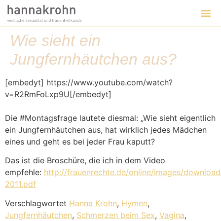
Wie sieht ein
Jungfernhäutchen aus?
[embedyt] https://www.youtube.com/watch?
v=R2RmFoLxp9U[/embedyt]
Die #Montagsfrage lautete diesmal: „Wie sieht eigentlich
ein Jungfernhäutchen aus, hat wirklich jedes Mädchen
eines und geht es bei jeder Frau kaputt?
Das ist die Broschüre, die ich in dem Video
empfehle:
http://frauenrechte.de/online/images/downloa
2011.pdf
Verschlagwortet
Hanna Krohn
,
Hymen
,
Jungfernhäutchen
,
Schmerzen beim Sex
,
Vagina
,